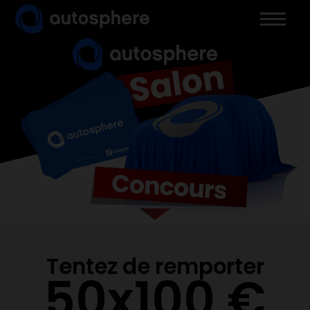
Skip
to
content
Tentez de remporter
50x100 €